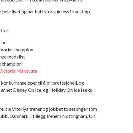
hele livet og har hatt stor suksess i kunstløp,
tter:
ion
morial champion
nze medalist
e champion
Victoria Maksyuta
 konkurranseløper til å bli profesjonell, og
annet Disney On Ice, og Holiday On Ice i seks
ere ble Vitoriya trener og jobbet to sesonger som
ubb, Danmark. I tillegg trener i Nottingham, UK