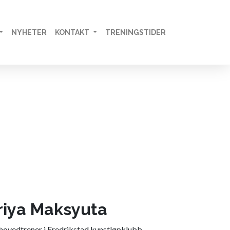
NYHETER
KONTAKT
TRENINGSTIDER
riya Maksyuta
 hovedtrener i Fredrikstad kunstløpklubb.