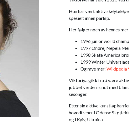
Hun har vært aktiv skøyteløper 
spesielt innen parløp.
Her følger noen av hennes meri
1996 junior world champ
1997 Ondrej Nepela Me
1998 Skate America bro
1999 Winter Universiad
Og mye mer:
Wikipedia 
Viktoriya gikk fra å være aktiv
jobbet verden rundt med blant 
sesonger.
Etter sin aktive kunstløpkarri
hovedtrener i Odense Skøjtekl
og i Kyiv, Ukraina.