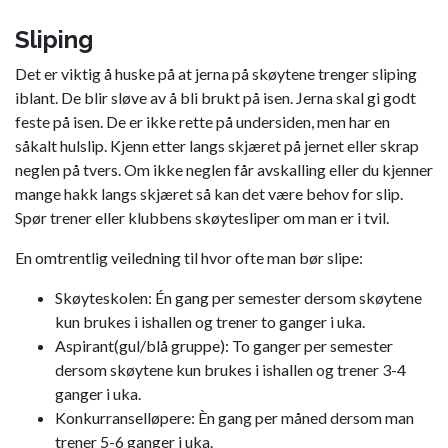
Sliping
Det er viktig å huske på at jerna på skøytene trenger sliping
iblant. De blir sløve av å bli brukt på isen. Jerna skal gi godt
feste på isen. De er ikke rette på undersiden, men har en
såkalt hulslip. Kjenn etter langs skjæret på jernet eller skrap
neglen på tvers. Om ikke neglen får avskalling eller du kjenner
mange hakk langs skjæret så kan det være behov for slip.
Spør trener eller klubbens skøytesliper om man er i tvil.
En omtrentlig veiledning til hvor ofte man bør slipe:
Skøyteskolen: Én gang per semester dersom skøytene
kun brukes i ishallen og trener to ganger i uka.
Aspirant(gul/blå gruppe): To ganger per semester
dersom skøytene kun brukes i ishallen og trener 3-4
ganger i uka.
Konkurranselløpere: Èn gang per måned dersom man
trener 5-6 ganger i uka.