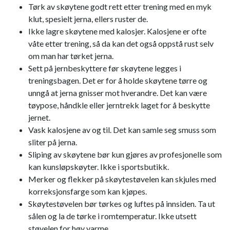
Tørk av skøytene godt rett etter trening med en myk
klut, spesielt jerna, ellers ruster de.
Ikke lagre skøytene med kalosjer. Kalosjene er ofte
våte etter trening, så da kan det også oppstå rust selv
om man har tørket jerna.
Sett på jernbeskyttere før skøytene legges i
treningsbagen. Det er for å holde skøytene tørre og
unngå at jerna gnisser mot hverandre. Det kan være
tøypose, håndkle eller jerntrekk laget for å beskytte
jernet.
Vask kalosjene av og til. Det kan samle seg smuss som
sliter på jerna.
Sliping av skøytene bør kun gjøres av profesjonelle som
kan kunsløpskøyter. Ikke i sportsbutikk.
Merker og flekker på skøytestøvelen kan skjules med
korreksjonsfarge som kan kjøpes.
Skøytestøvelen bør tørkes og luftes på innsiden. Ta ut
sålen og la de tørke i romtemperatur. Ikke utsett
støvelen for høy varme.